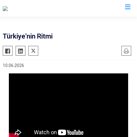
İzmir
Türkiye'nin Ritmi
Aliağa
Foça
Menemen
Balçova
Gaziemir
Narlıdere
10.06.2026
Bayındır
Güzelbahçe
Ödemiş
Bergama
Karaburun
Seferihisar
Beydağ
Karşıyaka
Selçuk
Bornova
Kemalpaşa
Tire
Buca
Kınık
Torbalı
Çeşme
Kiraz
Urla
Çiğli
Konak
Bayraklı
Dikili
Menderes
Karabağlar