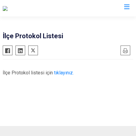
İzmir
İlçe Protokol Listesi
Aliağa
Foça
Menemen
Balçova
Gaziemir
Narlıdere
Bayındır
Güzelbahçe
Ödemiş
İlçe Protokol listesi için
tıklayınız.
Bergama
Karaburun
Seferihisar
Beydağ
Karşıyaka
Selçuk
Bornova
Kemalpaşa
Tire
Buca
Kınık
Torbalı
Çeşme
Kiraz
Urla
Çiğli
Konak
Bayraklı
Dikili
Menderes
Karabağlar