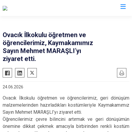
İzmir
Ovacık İlkokulu öğretmen ve
öğrencilerimiz, Kaymakamımız
Aliağa
Foça
Menemen
Sayın Mehmet MARAŞLI’yı
Balçova
Gaziemir
Narlıdere
ziyaret etti.
Bayındır
Güzelbahçe
Ödemiş
Bergama
Karaburun
Seferihisar
Beydağ
Karşıyaka
Selçuk
24.06.2026
Bornova
Kemalpaşa
Tire
Ovacık İlkokulu öğretmen ve öğrencilerimiz, geri dönüşüm
Buca
Kınık
Torbalı
malzemelerinden hazırladıkları kostümleriyle Kaymakamımız
Çeşme
Kiraz
Urla
Sayın Mehmet MARAŞLI’yı ziyaret etti.
Öğrencilerimiz çevre bilincini artırmak ve geri dönüşümün
Çiğli
Konak
Bayraklı
önemine dikkat çekmek amacıyla birbirinden renkli kostüm
Dikili
Menderes
Karabağlar