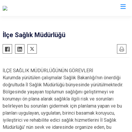
İzmir
İlçe Sağlık Müdürlüğü
Aliağa
Foça
Menemen
Balçova
Gaziemir
Narlıdere
Bayındır
Güzelbahçe
Ödemiş
İLÇE SAĞLIK MÜDÜRLÜĞÜNÜN GÖREVLERİ
Bergama
Karaburun
Seferihisar
Kurumda yürütülen çalışmalar Sağlık Bakanlığı’nın önerdiği
Beydağ
Karşıyaka
Selçuk
doğrultuda İl Sağlık Müdürlüğü bünyesinde yürütülmektedir.
Bölgesinde yaşayan toplumun sağlığını geliştirmeyi ve
Bornova
Kemalpaşa
Tire
korumayı ön plana alarak sağlıkla ilgili risk ve sorunları
Buca
Kınık
Torbalı
belirleyen bu sorunları gidermek için planlama yapan ve bu
Çeşme
Kiraz
Urla
planları uygulayan, uygulatan, birinci basamak koruyucu,
Çiğli
Konak
Bayraklı
iyileştirici ve rehabilite edici sağlık hizmetlerini İl Sağlık
Müdürlüğü’ nün sevk ve idaresinde organize eden, bu
Dikili
Menderes
Karabağlar